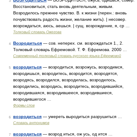
ВОЗРОДИТЬСЯ
— ВОЗРОДИТЬСЯ, ожусь, одишься; совер.
3
Восстановиться, стать вновь деятельным, живым.
Возродилось прежнее чувство. В. к жизни (перен.: вновь
почувствовать радость жизни, желание жить). | несовер.
возрождаться, аюсь, аешься. | сущ. возрождение, я, ср …
Толковый словарь Ожегова
Возродиться
— сов. неперех. см. возрождаться 1., 2.
4
Толковый словарь Ефремовой. Т. Ф. Ефремова. 2000 …
Современный толковый словарь русского языка Ефремовой
возродиться
— возродиться, возрожусь, возродимся,
5
возродишься, возродитесь, возродится, возродятся,
возродясь, возродился, возродилась, возродилось,
возродились, возродись, возродитесь, возродившийся,
возродившаяся, возродившееся, возродившиеся,
возродившегося …
Формы слов
возродиться
— умереть выродиться разрушиться …
6
Словарь антонимов
возродиться
— возрод иться, ож усь, од ится …
7