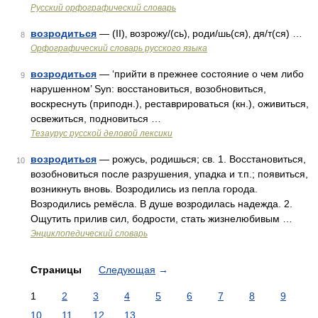
Русский орфографический словарь
возродиться
— (II)‚ возрожу/(сь)‚ роди/шь(ся)‚ дя/т(ся) …
8
Орфографический словарь русского языка
возродиться
— ‘прийти в прежнее состояние о чем либо
9
нарушенном’ Syn: восстановиться, возобновиться,
воскреснуть (приподн.), реставрироваться (кн.), оживиться,
освежиться, подновиться …
Тезаурус русской деловой лексики
возродиться
— рожусь, родишься; св. 1. Восстановиться,
10
возобновиться после разрушения, упадка и т.п.; появиться,
возникнуть вновь. Возродились из пепла города.
Возродились ремёсла. В душе возродилась надежда. 2.
Ощутить прилив сил, бодрости, стать жизнелюбивым …
Энциклопедический словарь
Страницы
Следующая
→
1
2
3
4
5
6
7
8
9
10
11
12
13